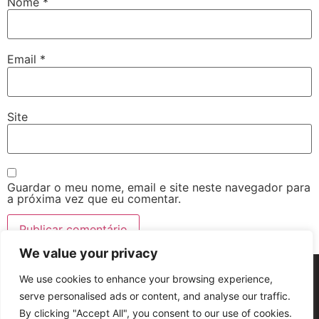
Nome
*
Email
*
Site
Guardar o meu nome, email e site neste navegador para
a próxima vez que eu comentar.
We value your privacy
We use cookies to enhance your browsing experience,
Termos e condições Gerais
Políticas de Privacidade
Copyright © Maná Igreja Cristã – 2011-2026 – Todos os direitos reservados
serve personalised ads or content, and analyse our traffic.
By clicking "Accept All", you consent to our use of cookies.