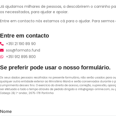
Já ajudamos milhares de pessoas, a descobrirem o caminho para 
os necessitados, para ajudar e apoiar.
Entre em contacto nós estamos cá para o ajudar. Para sermos
Entre em contacto
+351 21 190 89 90
sos@formato.fund
+351 912 895 800
Se preferir pode usar o nosso formulário.
Os seus dados pessoais recolhidos no presente formulário, não serão usados para out
qualquer outra entidade exterior ao Ministério Maná e serão conservados durante o p
cumprimento desses fins. O exercício do direito de acesso, correção, supressão, opos
ser efetuado a todo o tempo através de pedido dirigido a info@igreja-online.com, ou 
Cabaça 2B, 1.º andar, 2675-178 Pontinha
Nome